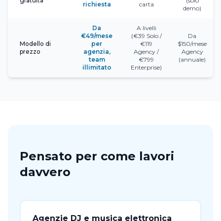
gratuita
(solo
richiesta
carta
demo)
Da
A livelli
€49/mese
(€39 Solo /
Da
Modello di
per
€119
$150/mese
prezzo
agenzia,
Agency /
Agency
team
€799
(annuale)
illimitato
Enterprise)
Pensato per come lavori
davvero
Agenzie DJ e musica elettronica