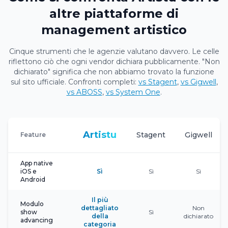
altre piattaforme di
management artistico
Cinque strumenti che le agenzie valutano davvero. Le celle
riflettono ciò che ogni vendor dichiara pubblicamente. "Non
dichiarato" significa che non abbiamo trovato la funzione
sul sito ufficiale. Confronti completi:
vs Stagent
,
vs Gigwell
,
vs ABOSS
,
vs System One
.
Artistu
Stagent
Gigwell
Feature
App native
iOS e
Sì
Sì
Sì
Android
Il più
Modulo
dettagliato
Non
show
Sì
della
dichiarato
advancing
categoria