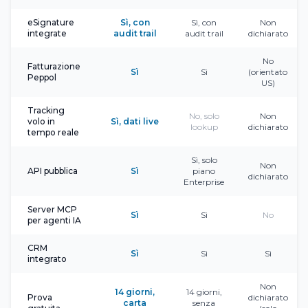
eSignature
Sì, con
Sì, con
Non
integrate
audit trail
audit trail
dichiarato
No
Fatturazione
Sì
Sì
(orientato
Peppol
US)
Tracking
No, solo
Non
volo in
Sì, dati live
lookup
dichiarato
tempo reale
Sì, solo
Non
API pubblica
Sì
piano
dichiarato
Enterprise
Server MCP
Sì
Sì
No
per agenti IA
CRM
Sì
Sì
Sì
integrato
Non
14 giorni,
14 giorni,
Prova
dichiarato
carta
senza