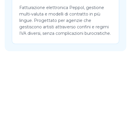
Fatturazione elettronica Peppol, gestione
multi-valuta e modelli di contratto in più
lingue. Progettato per agenzie che
gestiscono artisti attraverso confini e regimi
IVA diversi, senza complicazioni burocratiche.
“Sono incredibilmente felice di essere passato ad Artistu. Il
sistema funziona meglio di altre piattaforme. Gli
aggiornamenti sono quasi giornalieri e innovativi.”